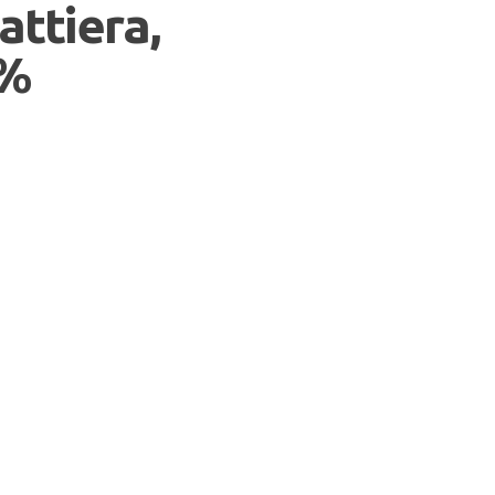
attiera,
1%