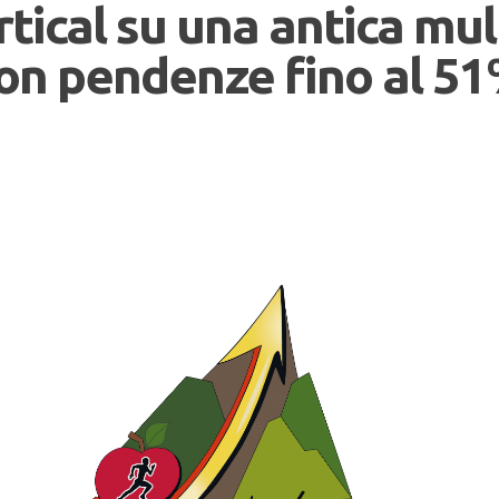
tical su una antica mul
on pendenze fino al 5