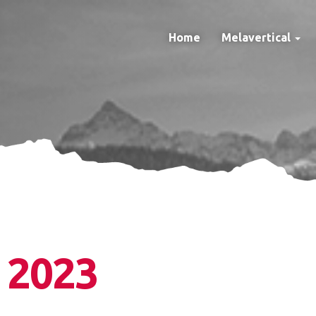
Home
Melavertical
Melavertical
Regolamento
Albo d'oro
Classifiche
MELAVERTICAL MINI
Programma
 2023