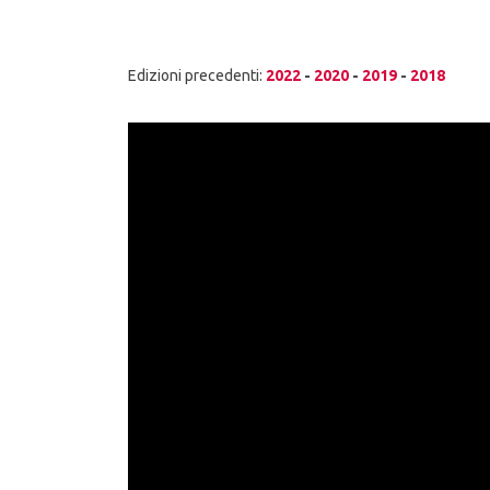
c
i
p
a
Edizioni precedenti:
2022
-
2020
-
2019
-
2018
l
e