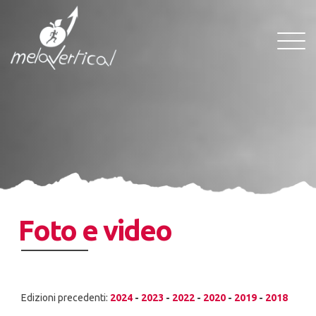
S
a
T
l
o
t
g
a
g
a
l
l
e
c
n
o
a
n
v
t
i
e
g
n
a
u
t
Foto e video
t
i
o
o
p
n
r
i
Edizioni precedenti:
2024
-
2023
-
2022
-
2020
-
2019
-
2018
n